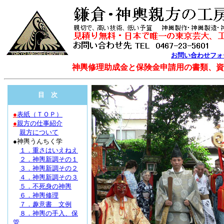
お問い合わせフォ
神輿修理助成金と保険金申請用の書類、資
目 次
●
表紙（ＴＯＰ）
●
親方の仕事紹介
親方について
●神輿うんちく学
１．重さはいえねえ
２．神輿新調その１
３．神輿新調その２
４．神輿新調その３
５．不死身の神輿
６．神輿修理
７．趣意書 文例
８．神輿の手入、保
管