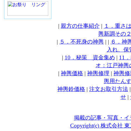
|
親方の仕事紹介
|
１．重さ
輿新調その
|
５．不死身の神輿
| |
６．神
入れ、保
|
10．秘策 資金集め
|
11
オ：江戸神輿
|
神輿価格
|
神輿修理
|
神輿修
輿用たん
神輿鈴価格
|
注文お取引方法
せ
|
掲載の記事・写真・イ
Copyright(c) 株式会社 東