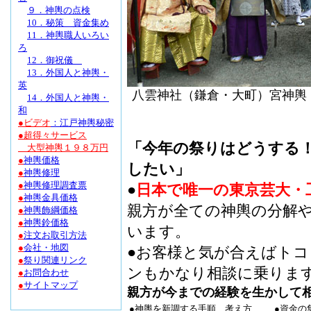
９．神輿の点検
10．秘策 資金集め
11．神輿職人いろい
ろ
12．御祝儀
13
．
外国人と神輿・
英
八雲神社（鎌倉・大町）宮神輿 
14．外国人と神輿
・
和
●ビデオ
：江戸神輿秘密
●
超得々サービス
「今年の祭りはどうする
大型神輿１９８万円
●
神輿価格
したい」
●
神輿修理
●
神輿修理調査票
●
日本で唯一の東京芸大・
●
神輿金具価格
親方が全ての神輿の分解
●
神輿飾綱価格
●
神輿鈴価格
います。
●
注文お取引方法
●
会社・地図
●お客様と気が合えばト
●
祭り関連リンク
ンもかなり相談に乗りま
●
お問合わせ
●
サイトマップ
親方が今までの経験を生かして
●神輿を新調する手順、考え方
●資金の