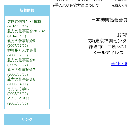
●手入れや保管方法について
●助人が
新着情報
日本神輿協会会
共同通信社ﾆｭｰｽ掲載
(2014/08/16)
親方の仕事紹介28～32
お問
(2014/05/3)
(株)東京神輿センター 
親方の仕事紹介9
(2007/02/06)
鎌倉市十二所287-16
神輿用たんす金具
メールアドレス 
(2006/09/08)
親方の仕事紹介8
会社・地
(2006/09/07)
親方の仕事紹介7
(2006/09/07)
親方の仕事紹介6
(2006/04/11)
うんちく学12
(2005/06/30)
うんちく学11
(2005/05/30)
リンク